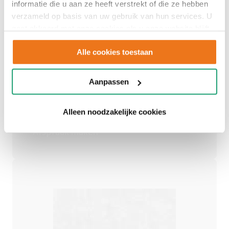
informatie die u aan ze heeft verstrekt of die ze hebben
verzameld op basis van uw gebruik van hun services. U
Adviesgesprek
gaat akkoord met onze cookies als u onze website blijft
gebruiken.
inplannen
Alle cookies toestaan
Aanpassen
Een persoonlijk advies op maat.
Alleen noodzakelijke cookies
Afspraak maken