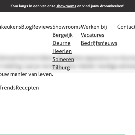
Kom langs in een van onze
showrooms
en vind jouw droomkeuken!
keukens
Blog
Reviews
Showrooms
Werken bij
Contac
Bergeijk
Vacatures
Deurne
Bedrijfsnieuws
Heerlen
allemaal bij komt kijken. Van slimme apparatuur en duu
Someren
 indeling. Laat je verrassen door ideeën, handige adviez
Tilburg
jouw manier van leven.
Trends
Recepten