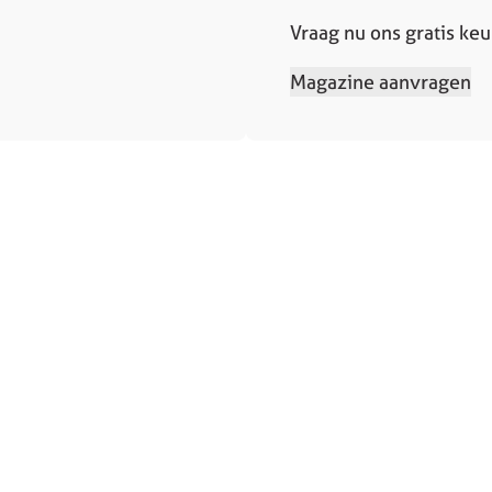
Vraag nu ons gratis ke
Magazine aanvragen
Contact
Contact
sprek
Service en ondersteuning
 aanvragen
Solliciteren