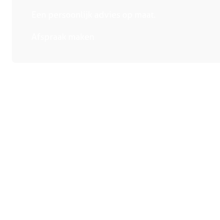
Een persoonlijk advies op maat.
Afspraak maken
Collectie
Winkels
Handige links
Keukens
Bergeijk
Over ons
Keukenapparatuur
Deurne
Adviesge
Showroomkeukens
Heerlen
Magazine
Compacte keukens
Someren
Reviews