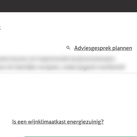
t
Adviesgesprek plannen
rzame keuzes tot inspirerende keukenontwerpen,
en én heerlijke recepten, zodat jij goed voorbereid
Is een wijnklimaatkast energiezuinig?