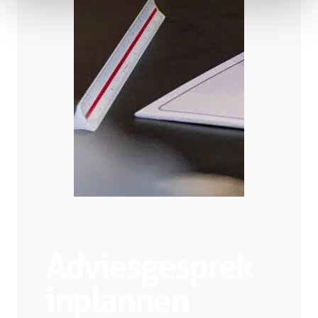
Adviesgesprek
inplannen