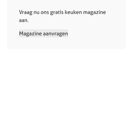
Vraag nu ons gratis keuken magazine
aan.
Magazine aanvragen
Collectie
Winkels
Keukens
Bergeijk
Keukenapparatuur
Deurne