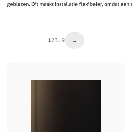
geblazen. Dit maakt installatie flexibeler, omdat een 
→
1
2
3
…
9