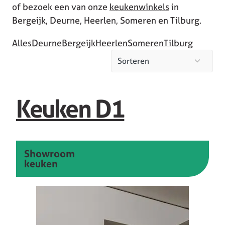
of bezoek een van onze
keukenwinkels
in
Bergeijk, Deurne, Heerlen, Someren en Tilburg.
Alles
Deurne
Bergeijk
Heerlen
Someren
Tilburg
2
Sorteren
results
available
Keuken D1
Showroom
keuken