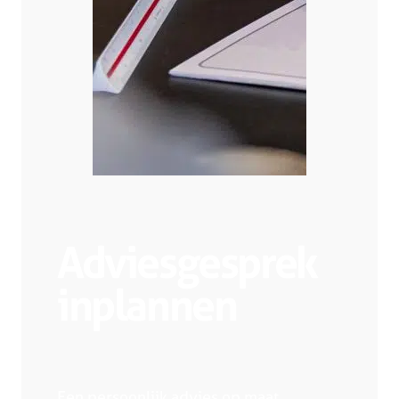
Adviesgesprek
inplannen
Een persoonlijk advies op maat.