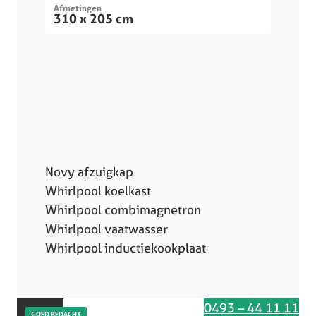
Afmetingen
310 x 205 cm
Novy afzuigkap
Whirlpool koelkast
Whirlpool combimagnetron
Whirlpool vaatwasser
Whirlpool inductiekookplaat
Interesse in deze keuken
0493 – 44 11 11
GOED BEDACHT