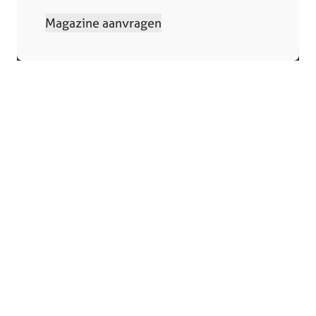
Magazine aanvragen
Collectie
Winkels
Keukens
Bergeijk
Keukenapparatuur
Deurne
Showroomkeukens
Heerlen
Compacte keukens
Someren
Eiland keukens
Tilburg