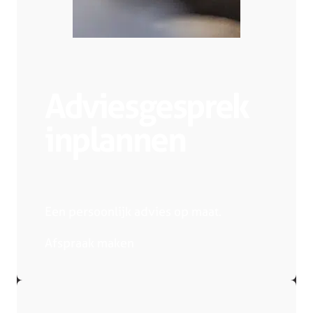
Adviesgesprek
inplannen
Een persoonlijk advies op maat.
Afspraak maken