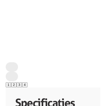
1
2
3
4
Specificaties