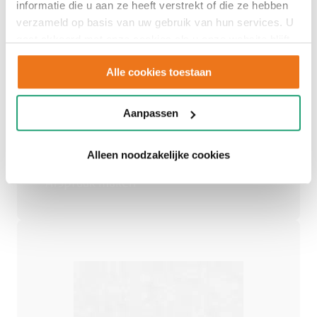
informatie die u aan ze heeft verstrekt of die ze hebben
verzameld op basis van uw gebruik van hun services. U
Adviesgesprek
gaat akkoord met onze cookies als u onze website blijft
gebruiken.
inplannen
Alle cookies toestaan
Aanpassen
Een persoonlijk advies op maat.
Alleen noodzakelijke cookies
Afspraak maken