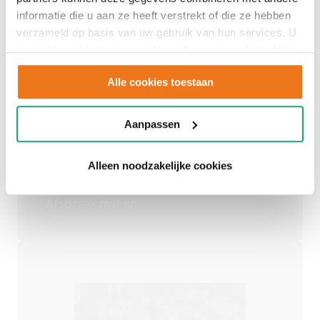
informatie die u aan ze heeft verstrekt of die ze hebben
verzameld op basis van uw gebruik van hun services. U
Adviesgesprek
gaat akkoord met onze cookies als u onze website blijft
gebruiken.
Alle cookies toestaan
inplannen
Aanpassen
Alleen noodzakelijke cookies
Een persoonlijk advies op maat.
Afspraak maken