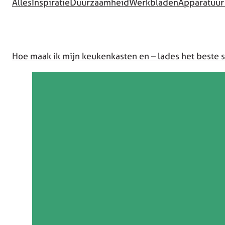
Alles
Inspiratie
Duurzaamheid
Werkbladen
Apparatuur
Hoe maak ik mijn keukenkasten en – lades het beste 