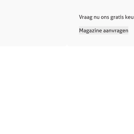
Vraag nu ons gratis ke
Magazine aanvragen
Contact
Contact
sprek
Service en ondersteuning
 aanvragen
Solliciteren