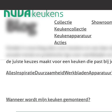
HOME
/
VEELGESTELDE VRAGEN
/
MONTAGE (1)
Blog
Collectie
Showroom
Keukencollectie
Keukenapparatuur
Acties
Ontdek in onze blog alles over keukens en wat daar 
actuele trends en praktische tips over werkbladen en
de juiste keuzes maakt voor een keuken die past bij 
Alles
Inspiratie
Duurzaamheid
Werkbladen
Apparatuur
Wanneer wordt mijn keuken gemonteerd?