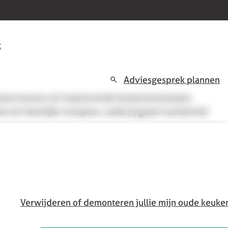
t
Adviesgesprek plannen
rzame keuzes tot inspirerende keukenontwerpen,
en én heerlijke recepten, zodat jij goed voorbereid
Verwijderen of demonteren jullie mijn oude keuke