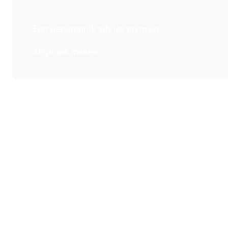
Een persoonlijk advies op maat.
Afspraak maken
Collectie
Winkels
Handige links
Keukens
Bergeijk
Over ons
Keukenapparatuur
Deurne
Adviesge
Showroomkeukens
Heerlen
Magazine