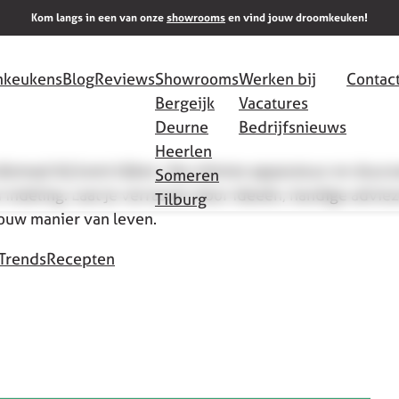
Kom langs in een van onze
showrooms
en vind jouw droomkeuken!
keukens
Blog
Reviews
Showrooms
Werken bij
Contac
Bergeijk
Vacatures
Deurne
Bedrijfsnieuws
Heerlen
allemaal bij komt kijken. Van slimme apparatuur en duu
Someren
 indeling. Laat je verrassen door ideeën, handige adviez
Tilburg
jouw manier van leven.
Trends
Recepten