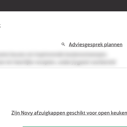
t
Adviesgesprek plannen
rzame keuzes tot inspirerende keukenontwerpen,
en én heerlijke recepten, zodat jij goed voorbereid
Zijn Novy afzuigkappen geschikt voor open keuke