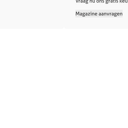
Vraag nu ons gratis ke
Magazine aanvragen
Contact
Contact
sprek
Service en ondersteuning
 aanvragen
Solliciteren
elde vragen