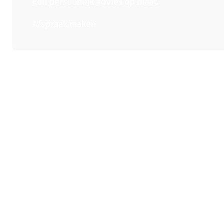
Een persoonlijk advies op maat.
Afspraak maken
Collectie
Winkels
Handige links
Keukens
Bergeijk
Over ons
Keukenapparatuur
Deurne
Adviesge
Showroomkeukens
Heerlen
Magazine
Compacte keukens
Someren
Reviews
Eiland keukens
Tilburg
Veelgest