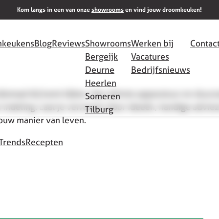
Kom langs in een van onze
showrooms
en vind jouw droomkeuken!
keukens
Blog
Reviews
Showrooms
Werken bij
Contac
Bergeijk
Vacatures
Deurne
Bedrijfsnieuws
Heerlen
allemaal bij komt kijken. Van slimme apparatuur en duu
Someren
 indeling. Laat je verrassen door ideeën, handige adviez
Tilburg
jouw manier van leven.
Trends
Recepten