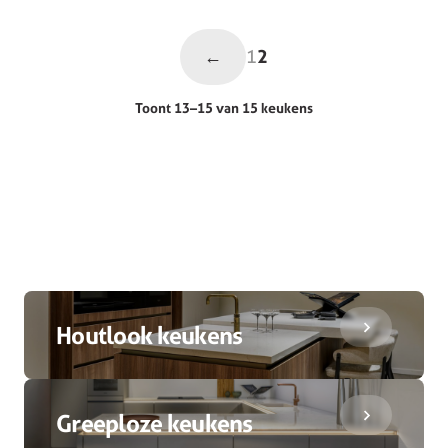
←
1
2
Toont 13–15 van 15 keukens
Houtlook keukens
Greeploze keukens