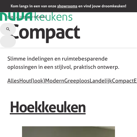
Kom langs in een van onze
showrooms
en vind jouw droomkeuken!
HOME
/
COMPACT
/
PAGINA 2
Compact
Slimme indelingen en ruimtebesparende
oplossingen in een stijlvol, praktisch ontwerp.
Alles
Hout(look)
Modern
Greeploos
Landelijk
Compact
E
Hoekkeuken