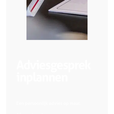
Adviesgesprek
inplannen
Een persoonlijk advies op maat.