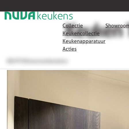
HOME
/
SHOWROOMKEUKENS
/
KEUKEN T400
TILBURG
Keuken 
Collectie
Showroom
Keukencollectie
Keukenapparatuur
Acties
€8.975
Showroomkeukens