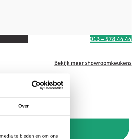
Interesse in deze keuken
013 – 578 44 44
Bekijk meer showroomkeukens
0
Over
 media te bieden en om ons