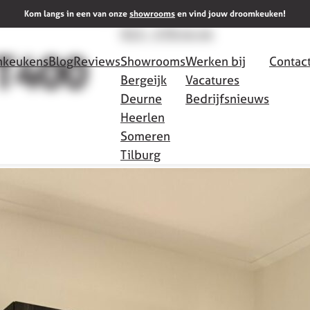
Meer info
Kom langs in een van onze
showrooms
en vind jouw droomkeuken!
013 - 578 44 44
T400
keukens
Blog
Reviews
Showrooms
Werken bij
Contac
Bergeijk
Vacatures
Deurne
Bedrijfsnieuws
Heerlen
Someren
Tilburg