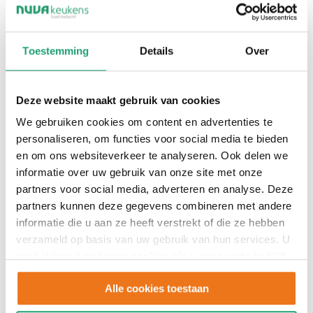
Toestemming
Details
Over
Deze website maakt gebruik van cookies
We gebruiken cookies om content en advertenties te
personaliseren, om functies voor social media te bieden
en om ons websiteverkeer te analyseren. Ook delen we
informatie over uw gebruik van onze site met onze
partners voor social media, adverteren en analyse. Deze
partners kunnen deze gegevens combineren met andere
informatie die u aan ze heeft verstrekt of die ze hebben
verzameld op basis van uw gebruik van hun services. U
gaat akkoord met onze cookies als u onze website blijft
T110
gebruiken.
Alle cookies toestaan
€6.885