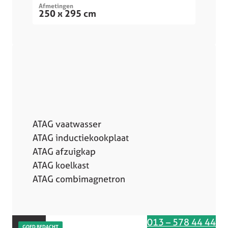
Afmetingen
250 x 295 cm
ATAG vaatwasser
ATAG inductiekookplaat
ATAG afzuigkap
ATAG koelkast
ATAG combimagnetron
Interesse in deze keuken
013 – 578 44 44
GOED BEDACHT