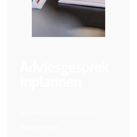
Adviesgesprek
inplannen
Een persoonlijk advies op maat.
Afspraak maken