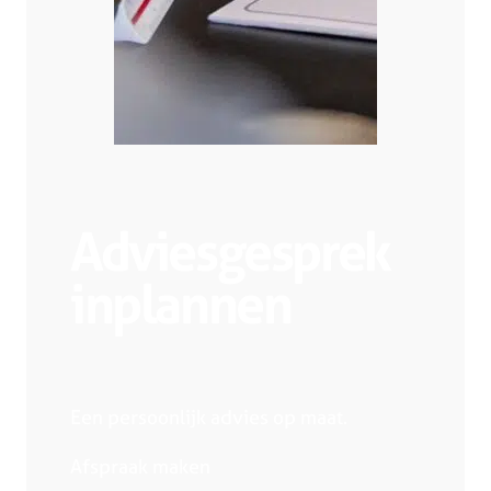
Adviesgesprek
inplannen
Een persoonlijk advies op maat.
Afspraak maken