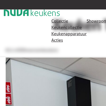
HOME
/
SHOWROOMKEUKENS
/
KEUKEN T105
TILBURG
Keuken 
Collectie
Showroom
Keukencollectie
Keukenapparatuur
Acties
€11.450
Showroomkeukens