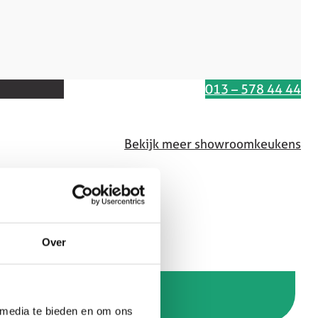
Interesse in deze keuken
013 – 578 44 44
Bekijk meer showroomkeukens
8
Over
 media te bieden en om ons