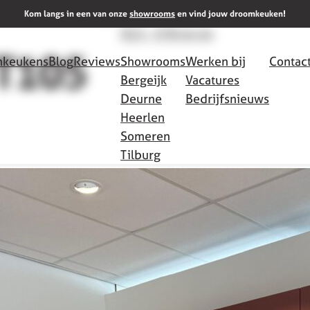
Meer info
Kom langs in een van onze
showrooms
en vind jouw droomkeuken!
013 - 578 44 44
T105
keukens
Blog
Reviews
Showrooms
Werken bij
Contac
Bergeijk
Vacatures
Deurne
Bedrijfsnieuws
Heerlen
Someren
Tilburg