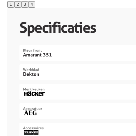
1
2
3
4
Specificaties
Kleur front
Amarant 351
Werkblad
Dekton
Merk keuken
Apparatuur
Accessoires