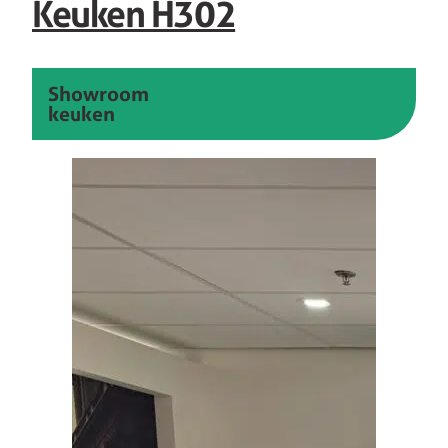
Keuken H302
Showroom
keuken