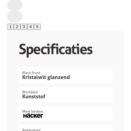
1
2
3
4
5
Specificaties
Kleur front
Kristalwit glanzend
Werkblad
Kunststof
Merk keuken
Apparatuur