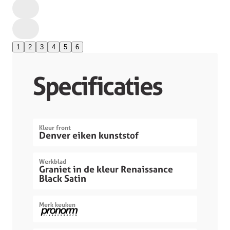
1
2
3
4
5
6
Specificaties
Kleur front
Denver eiken kunststof
Werkblad
Graniet in de kleur Renaissance
Black Satin
Merk keuken