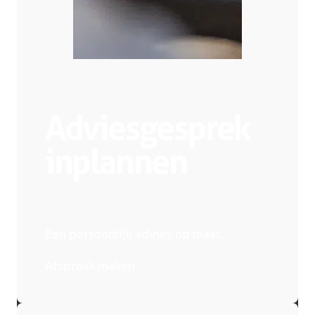
Adviesgesprek
inplannen
Een persoonlijk advies op maat.
Afspraak maken