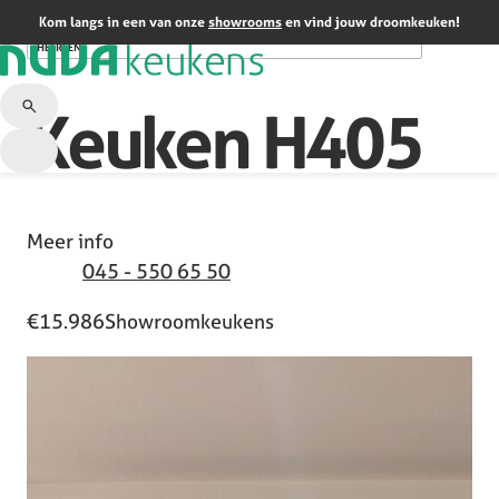
HOME
/
SHOWROOMKEUKENS
/
KEUKEN H405
Kom langs in een van onze
showrooms
en vind jouw droomkeuken!
HEERLEN
Keuken H405
Meer info
045 - 550 65 50
€15.986
Showroomkeukens