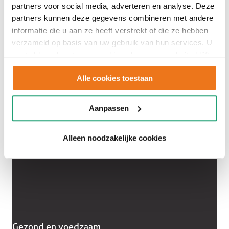
veelzijdig
partners voor social media, adverteren en analyse. Deze
partners kunnen deze gegevens combineren met andere
informatie die u aan ze heeft verstrekt of die ze hebben
verzameld op basis van uw gebruik van hun services. U
koken
gaat akkoord met onze cookies als u onze website blijft
gebruiken.
Alle cookies toestaan
Aanpassen
Alleen noodzakelijke cookies
Gezond en voedzaam