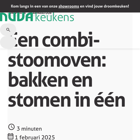
Terug naar overzicht
Kom langs in een van onze
showrooms
en vind jouw droomkeuken!
INSPIRATIE
APPARATUUR
Een combi-
stoomoven:
bakken en
stomen in één
3 minuten
1 februari 2025