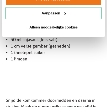
1 komkommer
2 puntpaprika’s
Aanpassen
1 hand gezouten pinda’s
Alleen noodzakelijke cookies
1/2 ui
30 ml sojasaus (less salt)
1 cm verse gember (gesneden)
1 theelepel suiker
1 limoen
Snijd de komkommer doormidden en daarna in
stukjes. Maak de puntpaprika schoon en snijd in