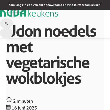
Terug naar overzicht
Kom langs in een van onze
showrooms
en vind jouw droomkeuken!
RECEPTEN
Udon noedels
met
vegetarische
wokblokjes
2 minuten
16 juni 2025