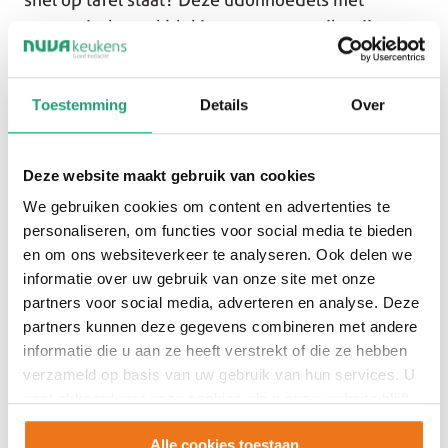
vegetarische wokblokjes en puntpaprika zijn een
favoriet binnen ons team. Het gerecht is
smaakvol, kleurrijk en staat binnen twintig
Toestemming
Details
Over
minuten klaar. Perfect voor een drukke dag of
wanneer je gewoon zin hebt in iets makkelijks en
vers.
Deze website maakt gebruik van cookies
We gebruiken cookies om content en advertenties te
personaliseren, om functies voor social media te bieden
en om ons websiteverkeer te analyseren. Ook delen we
informatie over uw gebruik van onze site met onze
partners voor social media, adverteren en analyse. Deze
partners kunnen deze gegevens combineren met andere
300 gram Amoy straight to wok Udon noedels
informatie die u aan ze heeft verstrekt of die ze hebben
(2 porties)
verzameld op basis van uw gebruik van hun services. U
120 ml Go-Tan Original wok teriyaki
gaat akkoord met onze cookies als u onze website blijft
1 teen knoflook
gebruiken.
1 pakje Garden Gourmet Oosterse wokblokjes
Alle cookies toestaan