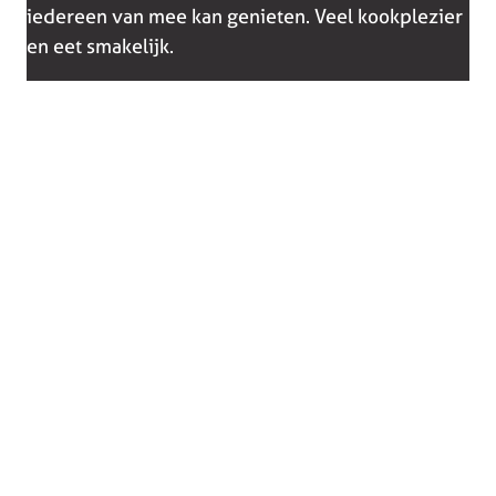
iedereen van mee kan genieten. Veel kookplezier
en eet smakelijk.
Collectie
Winkels
Keukens
Bergeijk
Keukenapparatuur
Deurne
Showroomkeukens
Heerlen
Compacte keukens
Someren
Eiland keukens
Tilburg