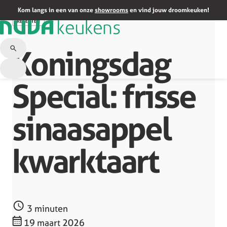
Terug naar overzicht
Kom langs in een van onze
showrooms
en vind jouw droomkeuken!
RECEPTEN
Koningsdag
Special: frisse
sinaasappel
kwarktaart
3 minuten
19 maart 2026