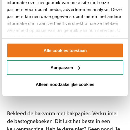
informatie over uw gebruik van onze site met onze
partners voor social media, adverteren en analyse. Deze
1 zakje vanillesuiker
partners kunnen deze gegevens combineren met andere
1 theelepel vanille extract
informatie die u aan ze heeft verstrekt of die ze hebben
verzameld op basis van uw gebruik van hun services. U
Bakvorm van 16-18 cm (diameter)
gaat akkoord met onze cookies als u onze website blijft
Bakpapier
gebruiken.
Aardbeien
Alle cookies toestaan
Blauwe bessen
Slagroom uit een spuitbus
Aanpassen
Alleen noodzakelijke cookies
Bekleed de bakvorm met bakpapier. Verkruimel
de bastognekoeken. Dit lukt het beste in een
keukenmachine. Heb je deze niet? Geen nood. Je