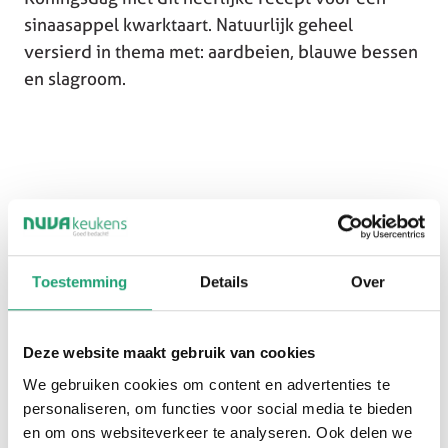
sinaasappel kwarktaart. Natuurlijk geheel
versierd in thema met: aardbeien, blauwe bessen
en slagroom.
200 gram Bastogne koeken
75 gram roomboter
Toestemming
Details
Over
7 blaadjes gelatine
3 sinaasappels
Deze website maakt gebruik van cookies
1 eetlepel sinaasappelrasp
300 gram halfvolle kwark naturel
We gebruiken cookies om content en advertenties te
personaliseren, om functies voor social media te bieden
175 ml slagroom (ongeklopt)
en om ons websiteverkeer te analyseren. Ook delen we
100 gram suiker