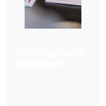
Adviesgesprek
inplannen
Een persoonlijk advies op maat.
Afspraak maken