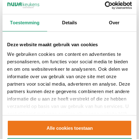
Toestemming
Details
Over
Deze website maakt gebruik van cookies
We gebruiken cookies om content en advertenties te
personaliseren, om functies voor social media te bieden
en om ons websiteverkeer te analyseren. Ook delen we
informatie over uw gebruik van onze site met onze
partners voor social media, adverteren en analyse. Deze
partners kunnen deze gegevens combineren met andere
informatie die u aan ze heeft verstrekt of die ze hebben
verzameld op basis van uw gebruik van hun services. U
gaat akkoord met onze cookies als u onze website blijft
T315
gebruiken.
Alle cookies toestaan
€13.350