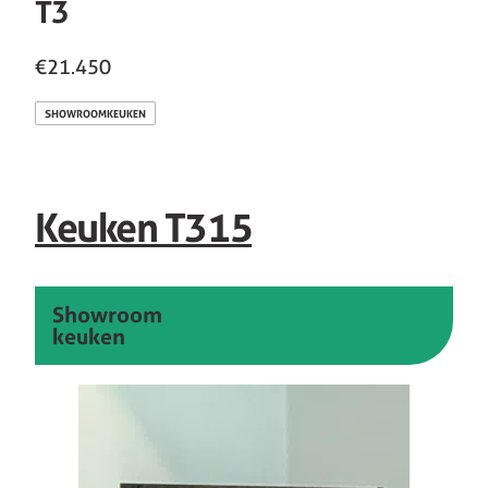
T3
€21.450
SHOWROOMKEUKEN
Keuken T315
Showroom
keuken