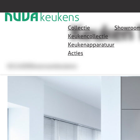
HOME
/
SHOWROOMKEUKENS
/
KEUKEN T504
TILBURG
Keuken 
Collectie
Showroom
Keukencollectie
Keukenapparatuur
Acties
€15.650
Showroomkeukens