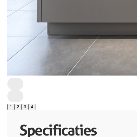
1
2
3
4
Specificaties