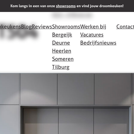
Meer info
Kom langs in een van onze
showrooms
en vind jouw droomkeuken!
013 - 578 44 44
T504
keukens
Blog
Reviews
Showrooms
Werken bij
Contac
Bergeijk
Vacatures
Deurne
Bedrijfsnieuws
Heerlen
Someren
Tilburg