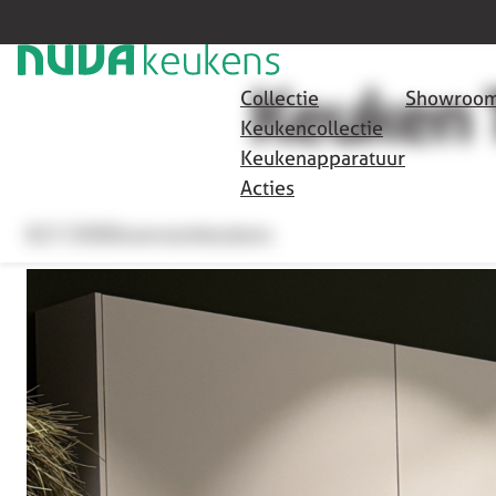
HOME
/
SHOWROOMKEUKENS
/
KEUKEN T502
TILBURG
Keuken 
Collectie
Showroom
Keukencollectie
Keukenapparatuur
Acties
€17.350
Showroomkeukens