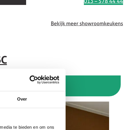
Interesse in deze keuken
013 – 578 44 44
Bekijk meer showroomkeukens
5C
Over
 media te bieden en om ons