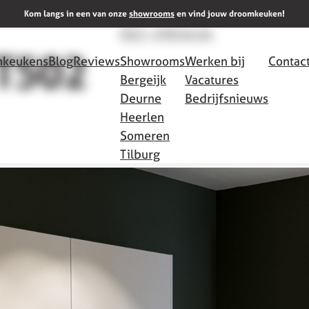
Meer info
Kom langs in een van onze
showrooms
en vind jouw droomkeuken!
013 - 578 44 44
T502
keukens
Blog
Reviews
Showrooms
Werken bij
Contac
Bergeijk
Vacatures
Deurne
Bedrijfsnieuws
Heerlen
Someren
Tilburg