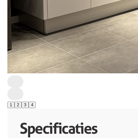
1
2
3
4
Specificaties