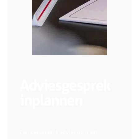
Adviesgesprek
inplannen
Een persoonlijk advies op maat.