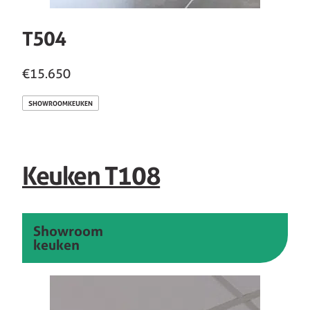
T504
€15.650
SHOWROOMKEUKEN
Keuken T108
Showroom
keuken