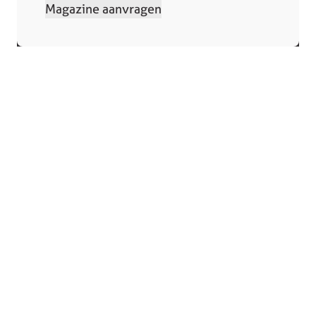
Magazine aanvragen
Collectie
Winkels
Keukens
Bergeijk
Keukenapparatuur
Deurne
Showroomkeukens
Heerlen
Compacte keukens
Someren
Eiland keukens
Tilburg