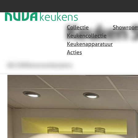
HOME
/
SHOWROOMKEUKENS
/
KEUKEN S9
SOMEREN
Keuken 
Collectie
Showroom
Keukencollectie
Keukenapparatuur
Acties
€6.250
Showroomkeukens