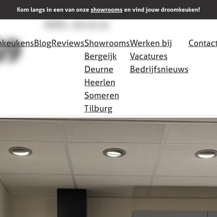
Meer info
Kom langs in een van onze
showrooms
en vind jouw droomkeuken!
0493 - 44 11 11
S9
keukens
Blog
Reviews
Showrooms
Werken bij
Contac
Bergeijk
Vacatures
Deurne
Bedrijfsnieuws
Heerlen
Someren
Tilburg