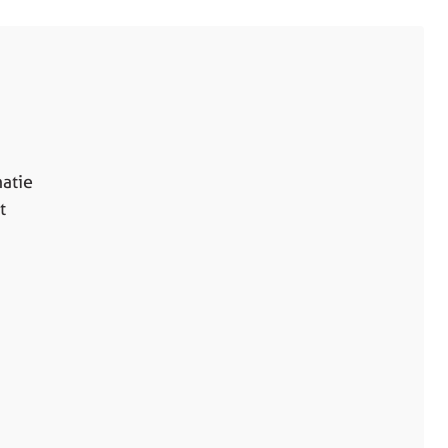
atie
t