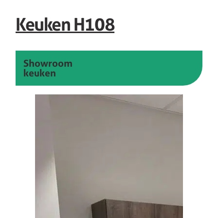
Keuken H108
Showroom
keuken