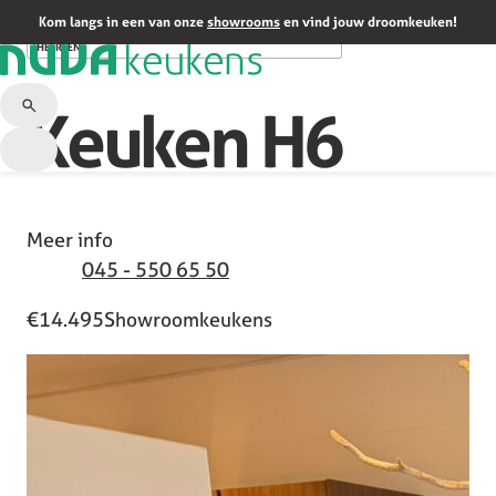
HOME
/
SHOWROOMKEUKENS
/
KEUKEN H6
Kom langs in een van onze
showrooms
en vind jouw droomkeuken!
HEERLEN
Keuken H6
Meer info
045 - 550 65 50
€14.495
Showroomkeukens