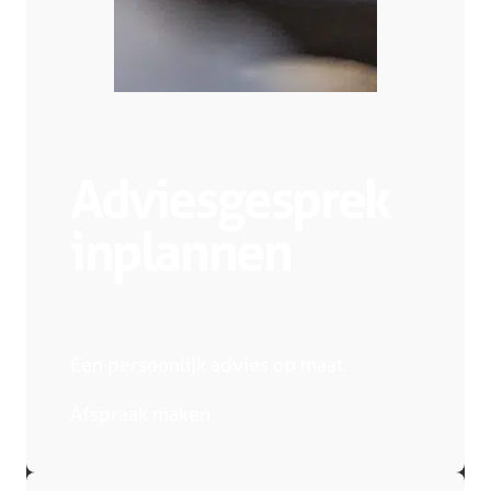
Adviesgesprek
inplannen
Een persoonlijk advies op maat.
Afspraak maken