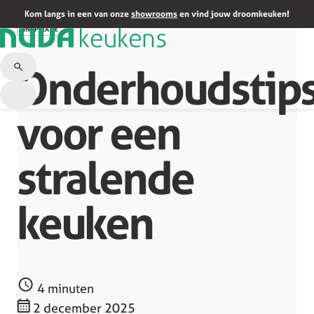
Terug naar overzicht
Kom langs in een van onze
showrooms
en vind jouw droomkeuken!
INSPIRATIE
Onderhoudstip
voor een
stralende
keuken
4 minuten
2 december 2025