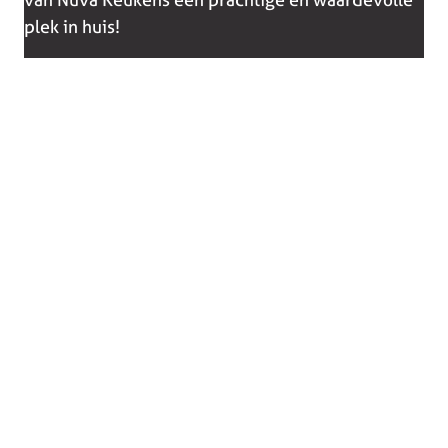
plek in huis!
Collectie
Winkels
Keukens
Bergeijk
Keukenapparatuur
Deurne
Showroomkeukens
Heerlen
Compacte keukens
Someren
Eiland keukens
Tilburg
Greeploze keukens