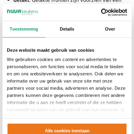
sterke laklaag die het oppervlak beschermt.
Gebruik een zachte doek en lauwwarm water
met een mild schoonmaakmiddel. Zorg ervoor
Toestemming
Details
Over
dat je na het schoonmaken alles goed droogt
om watervlekken te voorkomen.
Hout, massief of gefineerd
: Houten fronten
Deze website maakt gebruik van cookies
hebben een natuurlijke charme, maar zijn
We gebruiken cookies om content en advertenties te
gevoelig voor vocht. Veeg altijd met de
personaliseren, om functies voor social media te bieden
nerfrichting mee en droog direct na met een
en om ons websiteverkeer te analyseren. Ook delen we
zachte doek. Het is belangrijk om de
informatie over uw gebruik van onze site met onze
luchtvochtigheid in je keuken stabiel te houden
partners voor social media, adverteren en analyse. Deze
partners kunnen deze gegevens combineren met andere
(tussen 40-60%) om houtschade te
informatie die u aan ze heeft verstrekt of die ze hebben
voorkomen.
verzameld op basis van uw gebruik van hun services. U
gaat akkoord met onze cookies als u onze website blijft
gebruiken.
Alle cookies toestaan