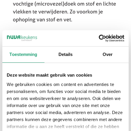
vochtige (microvezel)doek om stof en lichte
vlekken te verwijderen. Zo voorkom je
ophoping van stof en vet.
Gebruik een mild schoonmaakmiddel
Een sopje van warm water met een beetje mild
afwasmiddel is voor de meeste materialen
Toestemming
Details
Over
voldoende om vet en vuil te verwijderen.
Vermijd schuurmiddelen
Deze website maakt gebruik van cookies
Gebruik geen schuursponzen, staalwol of
agressieve middelen zoals aceton, chloor of
We gebruiken cookies om content en advertenties te
personaliseren, om functies voor social media te bieden
sterke zuren. Deze kunnen krassen en bijvende
en om ons websiteverkeer te analyseren. Ook delen we
schade veroorzaken.
informatie over uw gebruik van onze site met onze
partners voor social media, adverteren en analyse. Deze
Droog direct na
partners kunnen deze gegevens combineren met andere
Wrijf de schoongemaakte oppervlakken direct
informatie die u aan ze heeft verstrekt of die ze hebben