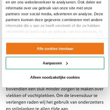
en om ons websiteverkeer te analyseren. Ook delen we
informatie over uw gebruik van onze site met onze
partners voor social media, adverteren en analyse. Deze
partners kunnen deze gegevens combineren met andere
informatie die u aan ze heeft verstrekt of die ze hebben
verzameld op basis van uw gebruik van hun services. U
gaat akkoord met onze cookies als u onze website blijft
gebruiken.
Alle cookies toestaan
Keramiek combineert schoonheid met
uitzonderlijke praktische eigenschappen. Het
Aanpassen
materiaal is gemaakt van gebakken klei en kan
daardoor uitstekend tegen hitte, krassen en
Alleen noodzakelijke cookies
zuren. Met een keramieken blad hoef je je
bovendien een stuk minder zorgen te maken over
vlekken of vochtplekken. Om de levensduur te
verlengen raden wij het gebruik van onderzetters
en snijplanken te allen tijde aan.