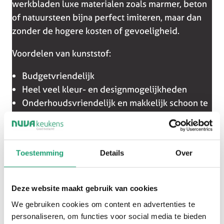
werkbladen luxe materialen zoals marmer, beton
of natuursteen bijna perfect imiteren, maar dan
zonder de hogere kosten of gevoeligheid.
Voordelen van kunststof:
Budgetvriendelijk
Heel veel kleur- en designmogelijkheden
Onderhoudsvriendelijk en makkelijk schoon te
houden
Onderhoudstip:
Gebruik een vochtige doek en een mild
Toestemming
Details
Over
schoonmaakmiddel. Vermijd agressieve middelen
om de toplaag te beschermen.
Deze website maakt gebruik van cookies
We gebruiken cookies om content en advertenties te
personaliseren, om functies voor social media te bieden