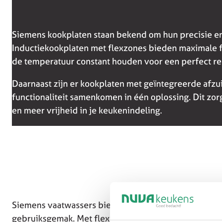
Siemens kookplaten staan bekend om hun precisie en
Inductiekookplaten met flexzones bieden maximale fle
de temperatuur constant houden voor een perfect res
Daarnaast zijn er kookplaten met geïntegreerde afzu
functionaliteit samenkomen in één oplossing. Dit zor
en meer vrijheid in je keukenindeling.
Siemens vaatwassers bieden uitstekende reinigingsp
gebruiksgemak. Met flexibele indelingen, energiezui