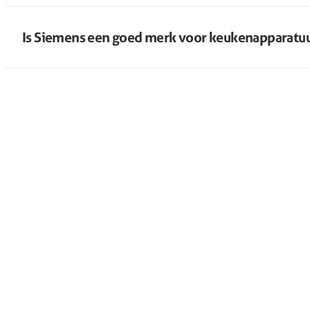
Is Siemens een goed merk voor keukenapparatu
Contact
Contact
sprek
Service en ondersteuning
 aanvragen
Solliciteren
elde vragen