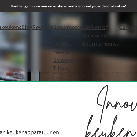
Kom langs in een van onze
showrooms
en vind jouw droomkeuken!
keukens
Blog
Reviews
Showrooms
Werken bij
Contac
Bergeijk
Vacatures
Deurne
Bedrijfsnieuws
Heerlen
Someren
Tilburg
Innov
keuken
van keukenapparatuur en