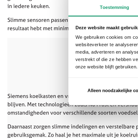
in iedere keuken.
Toestemming
Slimme sensoren passen het programma automatisch a
resultaat hebt met minimaal verbruik.
Deze website maakt gebruik
We gebruiken cookies om cont
websiteverkeer te analyseren
media, adverteren en analys
verstrekt of die ze hebben v
onze website blijft gebruiken.
Alleen noodzakelijke c
Siemens koelkasten en vriezers zorgen ervoor dat j
blijven. Met technologieën zoals No Frost en vershou
omstandigheden voor verschillende soorten voedsel
Daarnaast zorgen slimme indelingen en verstelbare p
gebruiksgemak. Zo haal je het maximale uit je koelru