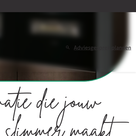
t
Adviesgesprek plannen
atie die jouw
 slimmer maakt