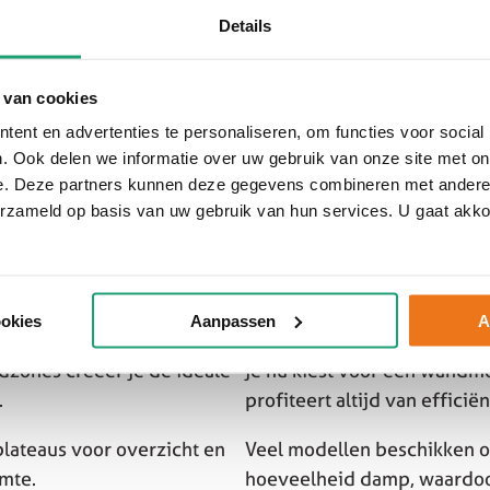
Details
an op de vervuiling, waardoor je altijd een optimaal
 van cookies
ent en advertenties te personaliseren, om functies voor social
. Ook delen we informatie over uw gebruik van onze site met on
e. Deze partners kunnen deze gegevens combineren met andere i
erzameld op basis van uw gebruik van hun services. U gaat akk
ookies
Aanpassen
A
ouw producten langer vers
Siemens afzuigkappen combi
dzones creëer je de ideale
je nu kiest voor een wandmo
.
profiteert altijd van efficië
lateaus voor overzicht en
Veel modellen beschikken o
imte.
hoeveelheid damp, waardoor 