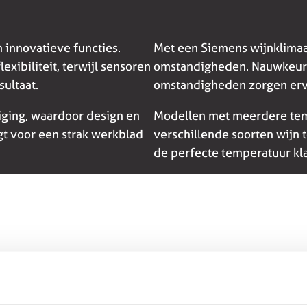
 innovatieve functies.
Met een Siemens wijnklimaa
xibiliteit, terwijl sensoren
omstandigheden. Nauwkeuri
ultaat.
omstandigheden zorgen ervo
iging, waardoor design en
Modellen met meerdere tem
gt voor een strak werkblad
verschillende soorten wijn te
de perfecte temperatuur kla
restaties en zijn ontworpen voor maximaal
nige programma’s en stille werking passen ze perfect