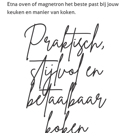
Etna oven of magnetron het beste past bij jouw
keuken en manier van koken.
Praktisch,
stijlvol en
betaalbaar
koken