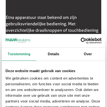
Etna apparatuur staat bekend om zijn
gebruiksvriendelijke bediening. Met
overzichtelijke draaiknoppen of touchbediening
stel je eenvoudig de juiste stand en temperatuur
in.
Hierdoor zijn de ovens en magnetrons geschikt
Toestemming
Details
Over
voor iedereen, van beginnende kok tot ervaren
thuiskok. Je hoeft niet na te denken over
Deze website maakt gebruik van cookies
ingewikkelde instellingen, maar kunt direct aan
We gebruiken cookies om content en advertenties te
de slag.
personaliseren, om functies voor social media te bieden
en om ons websiteverkeer te analyseren. Ook delen we
informatie over uw gebruik van onze site met onze
partners voor social media, adverteren en analyse. Deze
partners kunnen deze gegevens combineren met andere