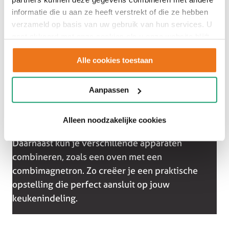
informatie die u aan ze heeft verstrekt of die ze hebben
verzameld op basis van uw gebruik van hun services. U
gaat akkoord met onze cookies als u onze website blijft
gebruiken.
Alle cookies toestaan
De inbouw ovens en magnetrons van Etna zorgen
Aanpassen
voor een rustige en moderne uitstraling in je
keuken. Door de apparaten te integreren in een
hoge kast werk je ergonomisch en overzichtelijk.
Alleen noodzakelijke cookies
Daarnaast kun je verschillende apparaten
combineren, zoals een oven met een
combimagnetron. Zo creëer je een praktische
opstelling die perfect aansluit op jouw
keukenindeling.