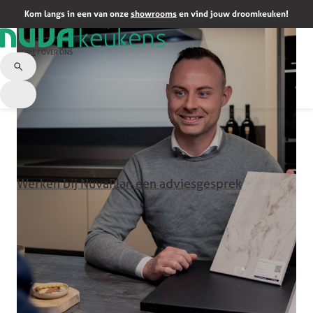
Kom langs in een van onze
showrooms
en vind jouw droomkeuken!
HOME
/
OVER ONS
Werken bij Nuva
Plan een adviesgesprek