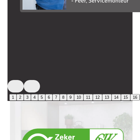
Peer, Servicemonteur
1
2
3
4
5
6
7
8
9
10
11
12
13
14
15
16